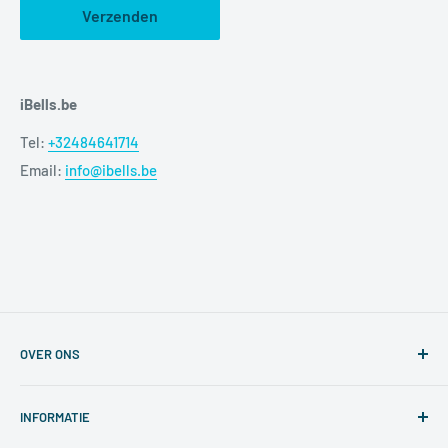
Verzenden
iBells.be
Tel:
+32484641714
Email:
info@ibells.be
OVER ONS
Wij bieden oplossingen aan die het rendement van uw
INFORMATIE
bedrijf verhogen door middel van innovatieve