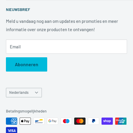
communicatiemiddelen. Wij hebben een waaier van
Zoeken
producten die ondertussen in vele sectoren gebruikt
NIEUWSBRIEF
Voorwaarden
worden om de communicatie tussen twee of meerdere
Privacybeleid
Meld u vandaag nog aan om updates en promoties en meer
partijen efficiënt en tijdloos te laten verlopen.
informatie over onze producten te ontvangen!
Betaalmethodes
Retourneren
Email
Imprint
Abonneren
Taal
Nederlands
Betalingsmogelijkheden