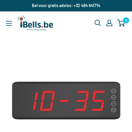
Doorgaan
Bel voor gratis advies: +32 484 641714
naar
ibells.be
artikel
0