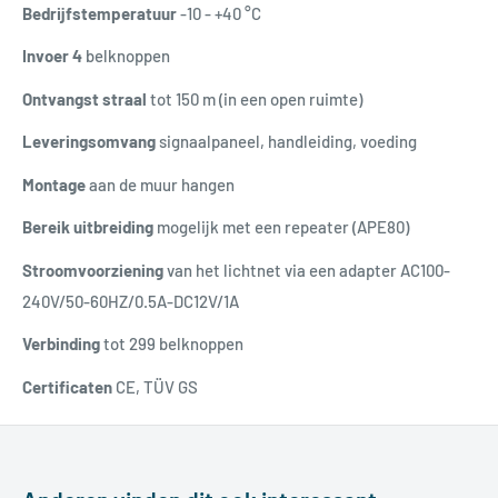
Bedrijfstemperatuur
-10 - +40 °C
Invoer 4
belknoppen
Ontvangst straal
tot 150 m (in een open ruimte)
Leveringsomvang
signaalpaneel, handleiding, voeding
Montage
aan de muur hangen
Bereik uitbreiding
mogelijk met een repeater (APE80)
Stroomvoorziening
v
an het lichtnet via een adapter AC100-
240V/50-60HZ/0.5A-DC12V/1A
Verbinding
tot 299 belknoppen
Certificaten
CE, TÜV GS