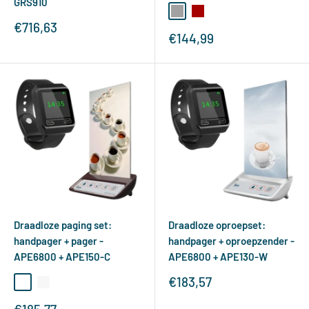
GRS910
zilver
rood
Verkoopprijs
€716,63
Verkoopprijs
€144,99
Draadloze paging set:
Draadloze oproepset:
handpager + pager -
handpager + oproepzender -
APE6800 + APE150-C
APE6800 + APE130-W
Verkoopprijs
€183,57
koffiekleur
wit
Verkoopprijs