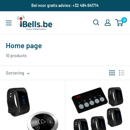
Doorgaan
Bel voor gratis advies: +32 484 641714
naar
ibells.be
artikel
0
Home page
10 products
Sortering