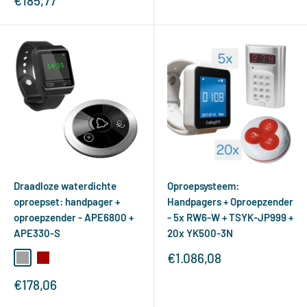
€185,77
Draadloze waterdichte
Oproepsysteem:
oproepset: handpager +
Handpagers + Oproepzender
oproepzender - APE6800 +
- 5x RW6-W + TSYK-JP999 +
APE330-S
20x YK500-3N
Verkoopprijs
€1.086,08
zilver
rood
Verkoopprijs
€178,06