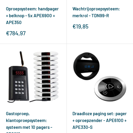
Oproepsysteem: handpager
Wachtrijoproepsysteem:
+ belknop - 5x APE6900 +
merkrol - TDN99-R
APE350
Verkoopprijs
€19,85
Verkoopprijs
€784,97
Gastoproep,
Draadloze paging set: pager
klantoproepsysteem:
+ oproepzender - APE6100 +
systeem met 10 pagers -
APE330-S