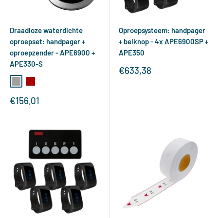
Draadloze waterdichte
Oproepsysteem: handpager
oproepset: handpager +
+ belknop - 4x APE6900SP +
oproepzender - APE6900 +
APE350
APE330-S
Verkoopprijs
€633,38
zilver
rood
Verkoopprijs
€156,01