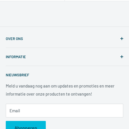
OVER ONS
Wij bieden oplossingen aan die het rendement van uw
INFORMATIE
bedrijf verhogen door middel van innovatieve
communicatiemiddelen. Wij hebben een waaier van
Zoeken
producten die ondertussen in vele sectoren gebruikt
NIEUWSBRIEF
Voorwaarden
worden om de communicatie tussen twee of meerdere
Privacybeleid
Meld u vandaag nog aan om updates en promoties en meer
partijen efficiënt en tijdloos te laten verlopen.
informatie over onze producten te ontvangen!
Betaalmethodes
Retourneren
Email
Imprint
Abonneren