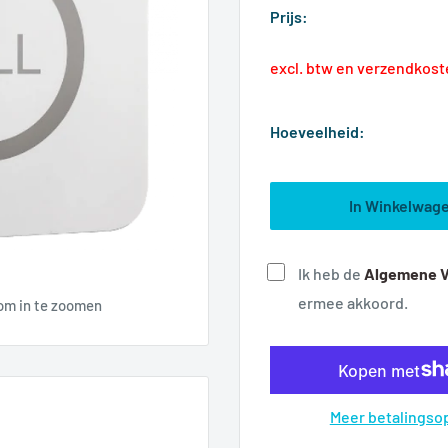
Prijs:
excl. btw en verzendkos
Hoeveelheid:
In Winkelwag
Ik heb de
A
lgemene 
ermee akkoord.
 om in te zoomen
Meer betalingso