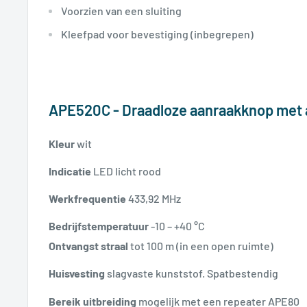
Voorzien van een sluiting
Kleefpad voor bevestiging (inbegrepen)
APE520C - Draadloze aanraakknop met 
Kleur
wit
Indicatie
LED licht rood
Werkfrequentie
433,92 MHz
Bedrijfstemperatuur
-10 – +40 °C
Ontvangst straal
tot 100 m (in een open ruimte)
Huisvesting
slagvaste kunststof. Spatbestendig
B
ereik
uitbreiding
mogelijk met een repeater APE80