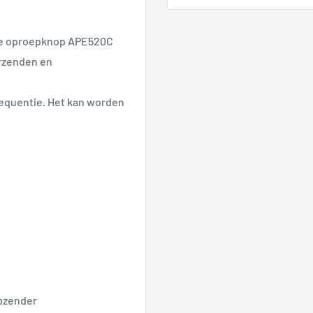
 de oproepknop APE520C
erzenden en
equentie.
Het kan worden
pzender