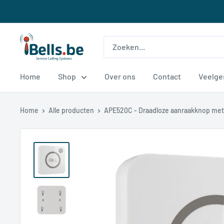
Doorgaan
naar
artikel
ibells.be
Home
Shop
Over ons
Contact
Veelge
Home
Alle producten
APE520C - Draadloze aanraakknop met 