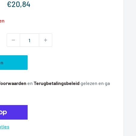
Verkoopprijs
€20,84
ten
en
Voorwaarden
en
T
erugbetalingsbeleid
gelezen en ga
pties