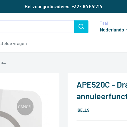
Bel voor gratis advies: +32 484 641714
Taal
Nederlands
stelde vragen
a...
APE520C - Dr
annuleerfunct
IBELLS