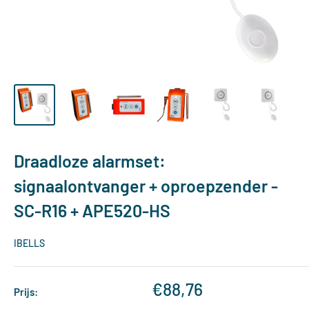
Draadloze alarmset:
signaalontvanger + oproepzender -
SC-R16 + APE520-HS
IBELLS
Verkoopprijs
€88,76
Prijs: