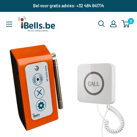
Doorgaan
Bel voor gratis advies: +32 484 641714
naar
ibells.be
artikel
0