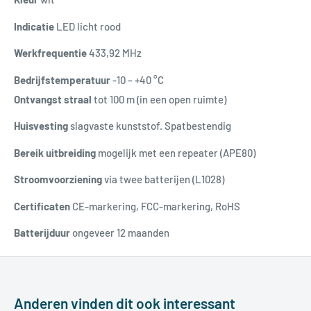
Indicatie
LED licht rood
Werkfrequentie
433,92 MHz
Bedrijfstemperatuur
-10 – +40 °C
Ontvangst straal
tot 100 m (in een open ruimte)
Huisvesting
slagvaste kunststof. Spatbestendig
B
ereik
uitbreiding
mogelijk met een repeater (APE80)
Stroomvoorziening
via twee batterijen (L1028)
Certificaten
CE-markering, FCC-markering, RoHS
Batterijduur
ongeveer 12 maanden
Anderen vinden dit ook interessant