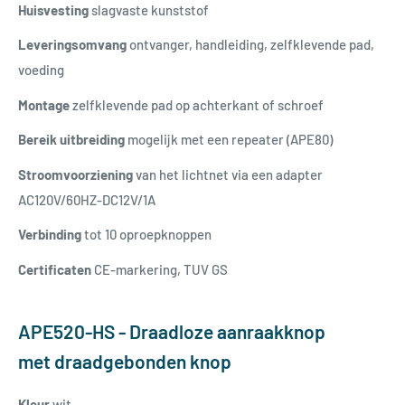
Huisvesting
slagvaste kunststof
Leveringsomvang
ontvanger, handleiding, zelfklevende pad,
voeding
Montage
zelfklevende pad op achterkant of schroef
B
ereik
uitbreiding
mogelijk met een repeater (APE80)
Stroomvoorziening
van het lichtnet via een adapter
AC120V/60HZ-DC12V/1A
Verbinding
tot 10 oproepknoppen
Certificaten
CE-markering, TUV GS
APE520-HS - Draadloze aanraakknop
met draadgebonden knop
Kleur
w
it