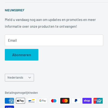
communicatiemiddelen. Wij hebben een waaier van
Zoeken
producten die ondertussen in vele sectoren gebruikt
NIEUWSBRIEF
Voorwaarden
worden om de communicatie tussen twee of meerdere
Privacybeleid
Meld u vandaag nog aan om updates en promoties en meer
partijen efficiënt en tijdloos te laten verlopen.
informatie over onze producten te ontvangen!
Betaalmethodes
Retourneren
Email
Imprint
Abonneren
Taal
Nederlands
Betalingsmogelijkheden