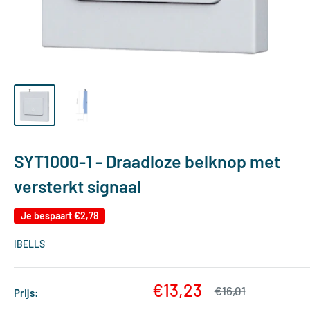
SYT1000-1 - Draadloze belknop met
versterkt signaal
Je bespaart
€2,78
IBELLS
Verkoopprijs
€13,23
Normale
€16,01
Prijs:
prijs