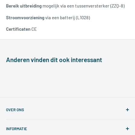
Bereik uitbreiding
mogelijk via een tussenversterker (ZZQ-8)
Stroomvoorziening
via een batterij (L1028)
Certificaten
CE
Anderen vinden dit ook interessant
OVER ONS
Wij bieden oplossingen aan die het rendement van uw
INFORMATIE
bedrijf verhogen door middel van innovatieve