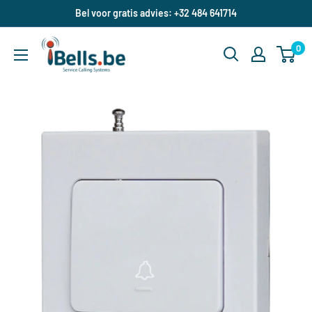
Doorgaan
Bel voor gratis advies: +32 484 641714
naar
ibells.be
artikel
0