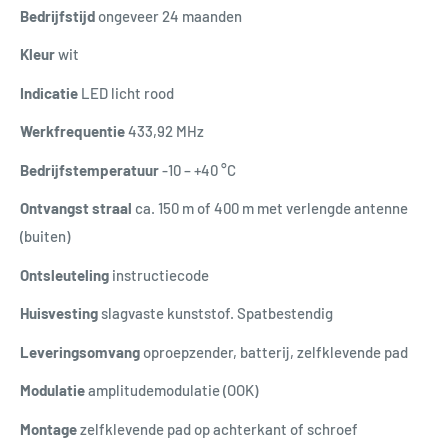
Bedrijfstijd
ongeveer 24 maanden
Kleur
wit
Indicatie
LED licht rood
Werkfrequentie
433,92 MHz
Bedrijfstemperatuur
-10 – +40 °C
Ontvangst straal
ca. 150 m of 400 m met verlengde antenne
(buiten)
Ontsleuteling
instructiecode
Huisvesting
s
lagvaste kunststof. Spatbestendig
Leveringsomvang
oproepzender, batterij, zelfklevende pad
Modulatie
amplitudemodulatie (OOK)
Montage
zelfklevende pad op achterkant of schroef